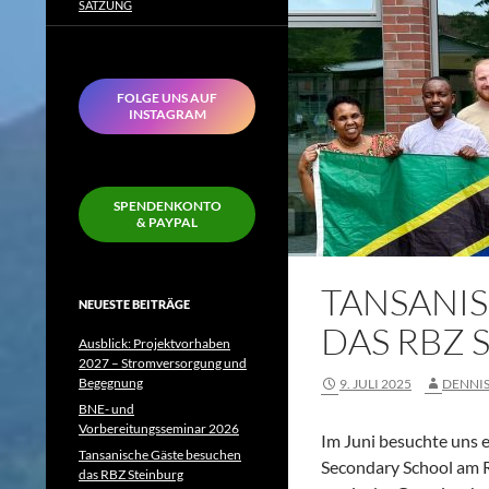
SATZUNG
FOLGE UNS AUF
INSTAGRAM
SPENDENKONTO
& PAYPAL
TANSANI
NEUESTE BEITRÄGE
DAS RBZ 
Ausblick: Projektvorhaben
2027 – Stromversorgung und
Begegnung
9. JULI 2025
DENNIS
BNE- und
Vorbereitungsseminar 2026
Im Juni besuchte uns 
Tansanische Gäste besuchen
Secondary School am RB
das RBZ Steinburg