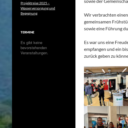
sowie der Gemeinschaf
Projektreise 2025 –
Wasserversorgung und
Begegnung
Wir verbrachten einen
gemeinsamen Frühstück
sowie eine Führung du
TERMINE
Es war uns eine Freud
Es gibt keine
bevorstehenden
empfangen und ein biss
Veranstaltungen.
zurück geben zu könne