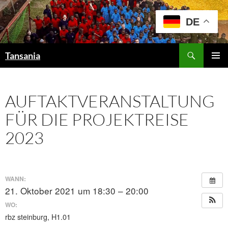
Zum
Inhalt
DE
springen
Suchen
Tansania
PRIMÄR
MENÜ
AUFTAKTVERANSTALTUNG
FÜR DIE PROJEKTREISE
2023
WANN:
21. Oktober 2021 um 18:30 – 20:00
WO:
rbz steinburg, H1.01