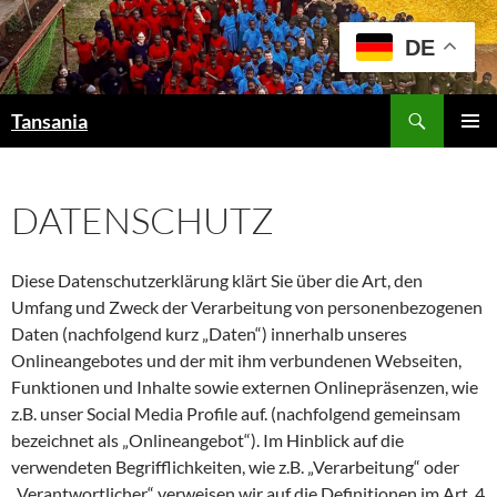
Zum
Inhalt
DE
springen
Suchen
Tansania
PRIMÄR
MENÜ
DATENSCHUTZ
Diese Datenschutzerklärung klärt Sie über die Art, den
Umfang und Zweck der Verarbeitung von personenbezogenen
Daten (nachfolgend kurz „Daten“) innerhalb unseres
Onlineangebotes und der mit ihm verbundenen Webseiten,
Funktionen und Inhalte sowie externen Onlinepräsenzen, wie
z.B. unser Social Media Profile auf. (nachfolgend gemeinsam
bezeichnet als „Onlineangebot“). Im Hinblick auf die
verwendeten Begrifflichkeiten, wie z.B. „Verarbeitung“ oder
„Verantwortlicher“ verweisen wir auf die Definitionen im Art. 4