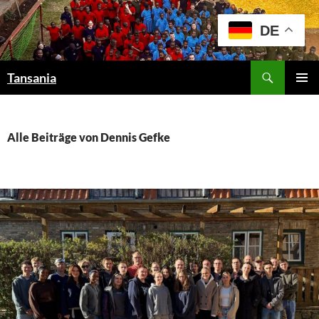
Zum
Inhalt
DE
springen
Suchen
Tansania
PRIMÄR
MENÜ
Alle Beiträge von Dennis Gefke