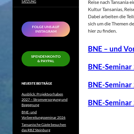
Reise nach Tansania e
SATZUNG
Kultur Tansanias, Rei
Dabei arbeiten die Tei
sich um die Themen des
FOLGE UNS AUF
hier zu finden.
INSTAGRAM
BNE – und Vo
SPENDENKONTO
& PAYPAL
BNE-Seminar
BNE-Seminar
NEUESTE BEITRÄGE
Ausblick: Projektvorhaben
2027 – Stromversorgung und
BNE-Seminar
Begegnung
BNE- und
Vorbereitungsseminar 2026
Tansanische Gäste besuchen
das RBZ Steinburg