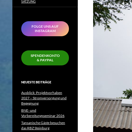
SATZUNG
FOLGE UNS AUF
INSTAGRAM
SPENDENKONTO
& PAYPAL
NEUESTE BEITRÄGE
Ausblick: Projektvorhaben
2027 – Stromversorgung und
Begegnung
BNE- und
Vorbereitungsseminar 2026
Tansanische Gäste besuchen
das RBZ Steinburg