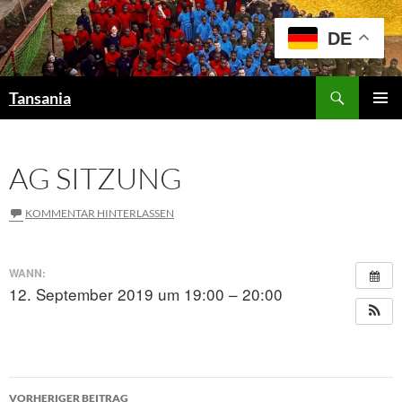
Zum
Inhalt
DE
springen
Suchen
Tansania
PRIMÄR
MENÜ
AG SITZUNG
KOMMENTAR HINTERLASSEN
WANN:
12. September 2019 um 19:00 – 20:00
Beitragsnavigation
VORHERIGER BEITRAG