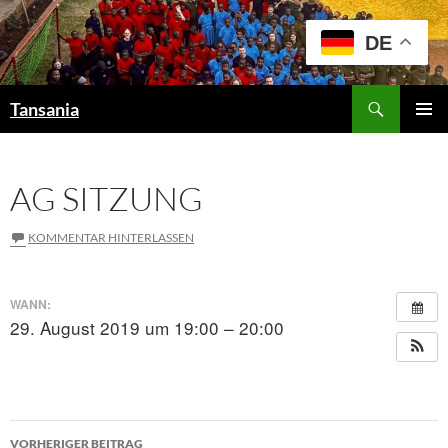
Zum
Inhalt
DE
springen
Suchen
Tansania
PRIMÄR
MENÜ
AG SITZUNG
KOMMENTAR HINTERLASSEN
WANN:
29. August 2019 um 19:00 – 20:00
Beitragsnavigation
VORHERIGER BEITRAG