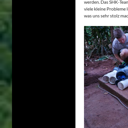
werden. Das SHK-Team 
viele kleine Probleme
was uns sehr stolz mac