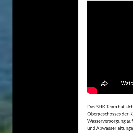
Das SHK Team hat sich
Obergeschosses der K
Wasserversorgung auf
und Abwasserleitungen