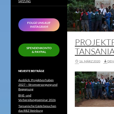
SATZUNG
FOLGE UNS AUF
INSTAGRAM
PROJEKT
TANSANIA
SPENDENKONTO
& PAYPAL
16. MÄRZ 2020
DEN
NEUESTE BEITRÄGE
Ausblick: Projektvorhaben
2027 – Stromversorgung und
Begegnung
BNE- und
Vorbereitungsseminar 2026
Tansanische Gäste besuchen
das RBZ Steinburg