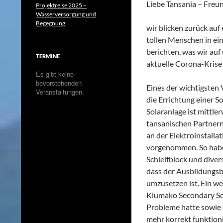
Liebe Tansania – Freu
Projektreise 2025 –
Wasserversorgung und
Begegnung
wir blicken zurück auf
tollen Menschen in ei
berichten, was wir auf 
TERMINE
aktuelle Corona-Krise 
Es gibt keine
bevorstehenden
Eines der wichtigsten 
Veranstaltungen.
die Errichtung einer S
Solaranlage ist mittle
tansanischen Partnern
an der Elektroinstall
vorgenommen. So haben
Schleifblock und divers
dass der Ausbildungsb
umzusetzen ist. Ein we
Kiumako Secondary Sch
Probleme hatte sowie 
mehr korrekt funktioni