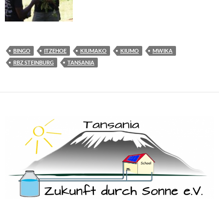
BINGO
ITZEHOE
KIUMAKO
KIUMO
MWIKA
RBZ STEINBURG
TANSANIA