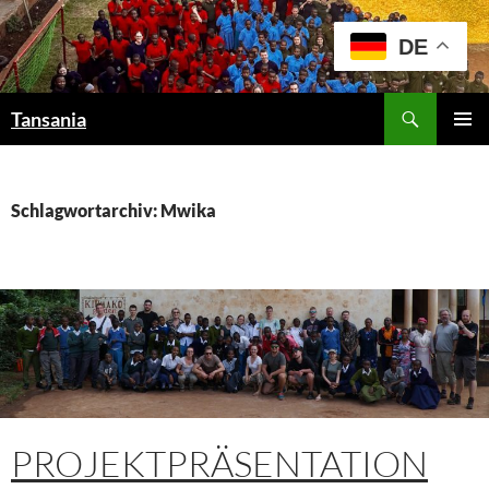
Zum
Inhalt
DE
springen
Suchen
Tansania
PRIMÄR
MENÜ
Schlagwortarchiv: Mwika
PROJEKTPRÄSENTATION